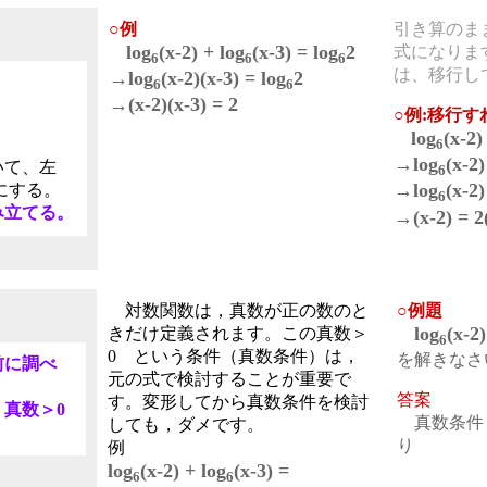
○例
引き算のま
log
(x-2) + log
(x-3) = log
2
式になりま
6
6
6
は、移行し
→log
(x-2)(x-3) = log
2
6
6
→(x-2)(x-3) = 2
○例:移行す
log
(x-2)
6
→log
(x-2)
いて、左
6
→log
(x-2)
にする。
6
み立てる。
→(x-2) = 2
対数関数は，真数が正の数のと
○例題
log
(x-2)
きだけ定義されます。この真数＞
6
0 という条件（真数条件）は，
を解きなさ
前に調べ
元の式で検討することが重要で
答案
す。変形してから真数条件を検討
 真数＞0
真数条件 x
しても，ダメです。
。
り
例
log
(x-2) + log
(x-3) =
6
6