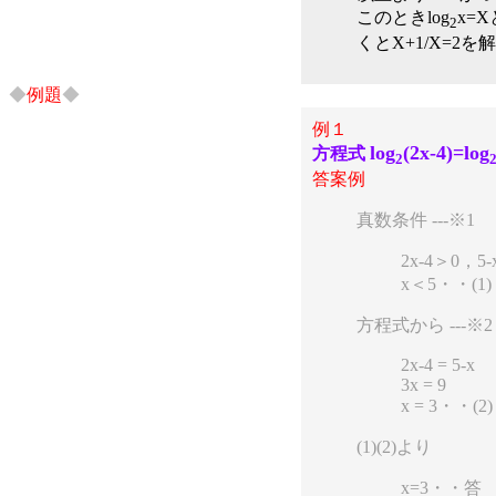
このときlog
x=
2
くとX+1/X=2を
◆
例題
◆
例１
log
(2x-4)=log
方程式
2
答案例
真数条件 ---※1
2x-4＞0，
x＜5・・(1)
方程式から ---※2
2x-4 = 5-x
3x = 9
x = 3・・(2)
(1)(2)より
x=3・・答