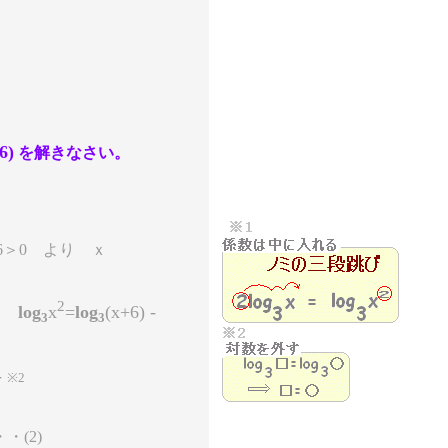
6)
を解きなさい。
6＞0 より ｘ
2
log
x
=
log
(x+6) -
て
3
3
-
※2
・・(2)