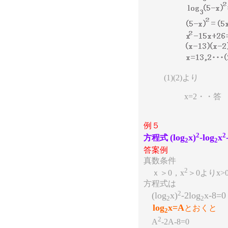
(1)(2)より
x=2・・答
例５
2
2
(log
x)
-log
x
方程式
2
2
答案例
真数条件
2
ｘ＞0，x
＞0よりx>0
方程式は
2
(log
x)
-2log
x-8
2
2
log
x=A
とおくと
2
2
A
-2A-8=0