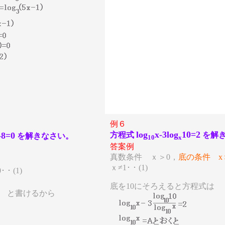
例６
log
x-3log
10=2
方程式
を解
-8=0
を解きなさい。
10
x
答案例
真数条件 ｘ＞0，
底の条件 x
ｘ≠1･・(1)
･・(1)
底を10にそろえると方程式は
=0
と書けるから