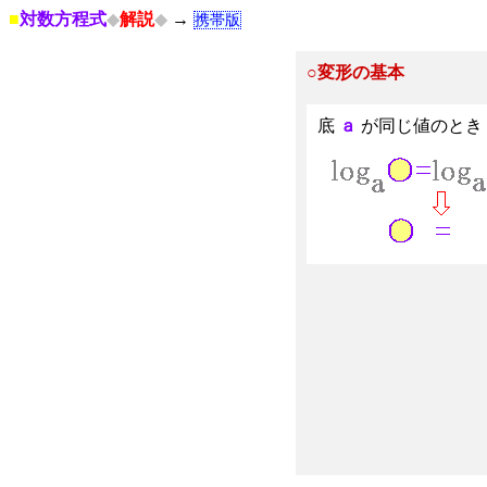
■
対数方程式
◆
解説
◆
→
携帯版
○変形の基本
底
ａ
が同じ値のとき
.