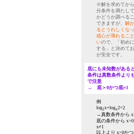
※解を求めてか
分条件を満たし
かどうか調べる
できますが、
解
るとうれしくな
戒心が薄れるこ
い
ので、「初め
する」と決めて
が安全です。
底にも未知数がある
条件は真数条件より
で注意
→ 底＞0かつ底≠1
例
log
x+log
2=2
2
x
→真数条件から x
底の条件から x>
x≠1
以上より x>0かつ