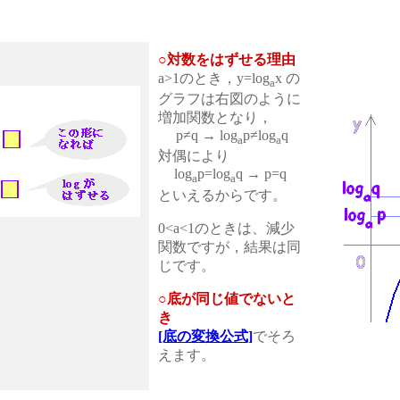
○対数をはずせる理由
a>1のとき，y=log
x の
a
グラフは右図のように
増加関数となり，
p≠q → log
p≠log
q
a
a
対偶により
log
p=log
q → p=q
a
a
といえるからです。
0<a<1のときは、減少
関数ですが，結果は同
じです。
○底が同じ値でないと
き
[底の変換公式]
でそろ
えます。