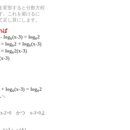
ま変形すると分数方程
す。これを避けるに
て足し算にします。
れば
 - log
(x-3) = log
2
6
6
 = log
2 + log
(x-3)
6
6
 = log
2(x-3)
6
(x-3)
 + log
(x-3) = log
2
6
6
い。
-2>0 かつ x-3>0よ
x>3・・(A)