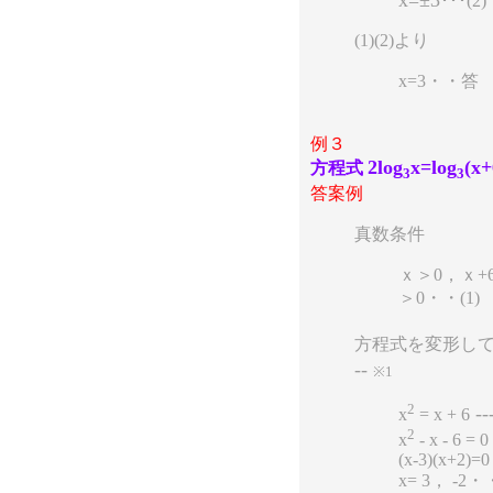
x=±3
･･･(2)
(1)(2)より
x=3・・答
例３
2log
x=log
(x+
方程式
3
3
答案例
真数条件
ｘ＞0，ｘ+
＞0・・(1)
方程式を変形し
--
※1
2
--
x
= x + 6
2
x
- x - 6 = 0
(x-3)(x+2)=0
x= 3， -2・