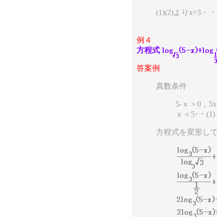
(1)(2)よりx=3・
例４
方程式
答案例
真数条件
5-ｘ＞0，5x
ｘ＜5･・(1)
方程式を変形して-