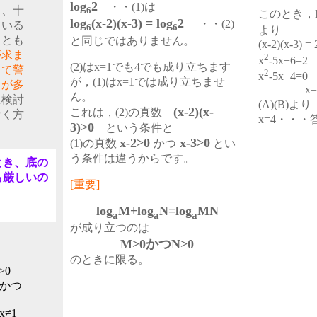
log
2
・・(1)は
ら、十
6
このとき，l
log
(x-2)(x-3) = log
2
・・(2)
ている
6
6
より
ことも
と同じではありません。
(x-2)(x-3) = 
が求ま
2
x
-5x+6=2
(2)はx=1でも4でも成り立ちます
って警
2
x
-5x+4=0
が，(1)はx=1では成り立ちませ
とが多
x
ん。
に検討
(A)(B)より
(x-2)(x-
これは，(2)の真数
おく方
x=4・・・
3)>0
という条件と
x-2>0
x-3>0
(1)の真数
かつ
とい
う条件は違うからです。
とき、底の
も厳しいの
[重要]
log
M+log
N=log
MN
a
a
a
が成り立つのは
M>0かつN>0
のときに限る。
>0
0かつ
x≠1