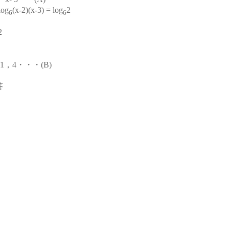
og
(x-2)(x-3) = log
2
6
6
2
=1，4・・・(B)
答