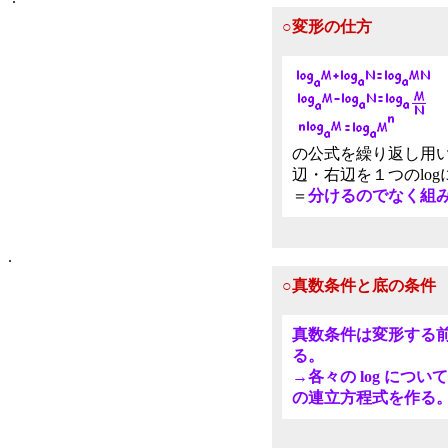
○変形の仕方
の公式を繰り返し用
辺・右辺を１つのlog
＝
分けるのでなく組
.
○真数条件と底の条件
真数条件は変形する
る。
→各々の log について
の連立方程式を作る