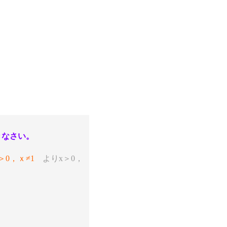
きなさい。
＞0，ｘ≠1
よりx＞0，