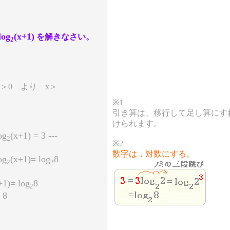
log
(x+1)
を解きなさい。
2
+1＞0 より x＞
※1
引き算は、移行して足し算にす
て
けられます。
og
(x+1) = 3 ---
2
※2
数字は，対数にする
。
og
(x+1)= log
8
2
2
+1)= log
8
2
 8