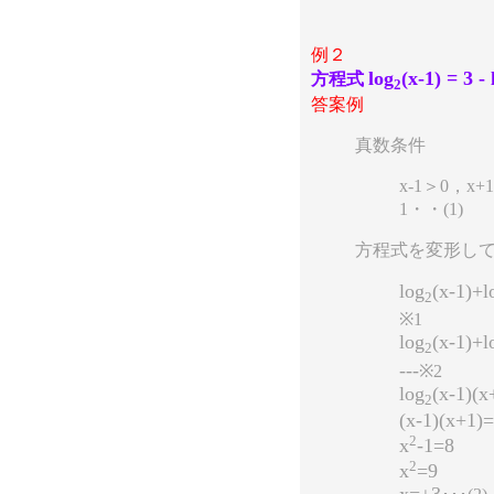
例２
log
(x-1) = 3 - 
方程式
2
答案例
真数条件
x-1＞0，x
1・・(1)
方程式を変形し
log
(x-1)+l
2
※1
log
(x-1)+l
2
---
※2
log
(x-1)(x
2
(x-1)(x+1)=
2
x
-1=8
2
x
=9