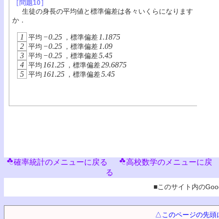
［問題10］
生徒の身長の平均値と標準偏差は各々いくらになります
か．
1
−0.25
1.1875
平均
，標準偏差
2
−0.25
1.09
平均
，標準偏差
3
−0.25
5.45
平均
，標準偏差
4
161.25
29.6875
平均
，標準偏差
5
161.25
5.45
平均
，標準偏差
確率統計のメニューに戻る
高校数学のメニューに戻
る
■このサイト内のGoog
△このページの先頭