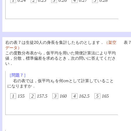
1
0.24
2
0.25
3
0.26
4
0.27
5
0.28
右の表７は生徒20人の身長を集計したものとします．
（架空
表
データ）
この度数分布表から，仮平均を用いた簡便計算法により平均
値，分散，標準偏差を求めるとき，次の問いに答えてくださ
い．
［問題７］
x
右の表では，仮平均
を何cmとして計算していること
0
になりますか．
1
155
2
157.5
3
160
4
162.5
5
165