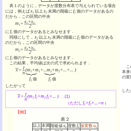
表１のように，データが度数分布表で与えられている場合
x
x
f
には，例えば
以上
未満の階級に
個のデータがあるの
1
2
1
だから，この区間の中央
x
+x
m
=
1
2
1
2
f
に
個のデータがあるとみなせます．
1
x
x
f
同様にして，
以上
未満の階級に
個のデータがある
2
3
2
のだから，この区間の中央
x
+x
m
=
2
3
2
2
f
に
個のデータがあるとみなせます．
2
この結果，平均値は次の式で求められます．
この
1
⏟
⏟
x
=
(m
+m
+...m
+m
+...+... )
本来
1
1
2
2
n
の変
f
f
個
個
1
2
したがって
した
1
x
=
(m
f
+m
f
+... )
…(1)
1
1
2
2
n
f
+f
+...=n
（ただし
）
1
2
【例】
表２
以上
未満
x
f
u
階級値
度数
仮変数
k
k
k