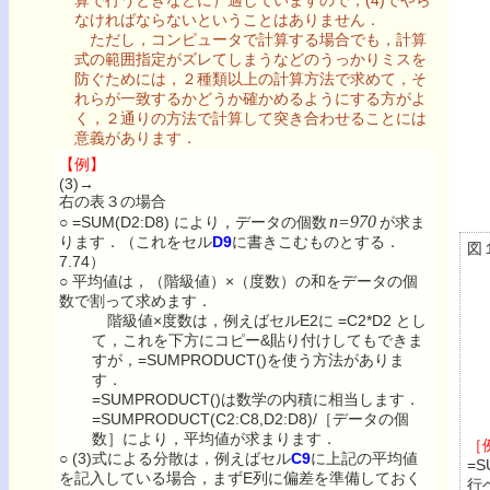
算で行うときなどに）適していますので，(4)でやら
なければならないということはありません．
ただし，コンピュータで計算する場合でも，計算
式の範囲指定がズレてしまうなどのうっかりミスを
防ぐためには，２種類以上の計算方法で求めて，そ
れらが一致するかどうか確かめるようにする方がよ
く，２通りの方法で計算して突き合わせることには
意義があります．
【例】
(3)→
右の表３の場合
n=970
○ =SUM(D2:D8) により，データの個数
が求ま
ります．（これをセル
D9
に書きこむものとする．
図
7.74）
○ 平均値は，（階級値）×（度数）の和をデータの個
数で割って求めます．
階級値×度数は，例えばセルE2に =C2*D2 とし
て，これを下方にコピー&貼り付けしてもできま
すが，=SUMPRODUCT()を使う方法がありま
す．
=SUMPRODUCT()は数学の内積に相当します．
=SUMPRODUCT(C2:C8,D2:D8)/［データの個
数］により，平均値が求まります．
［
○ (3)式による分散は，例えばセル
C9
に上記の平均値
=S
を記入している場合，まずE列に偏差を準備しておく
行