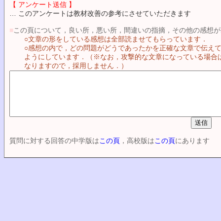
【 アンケート送信 】
… このアンケートは教材改善の参考にさせていただきます
■
この頁について，良い所，悪い所，間違いの指摘，その他の感想が
○文章の形をしている感想は全部読ませてもらっています．
○感想の内で，どの問題がどうであったかを正確な文章で伝え
ようにしています．（※なお，攻撃的な文章になっている場合
なりますので，採用しません．）
質問に対する回答の中学版は
この頁
，高校版は
この頁
にあります