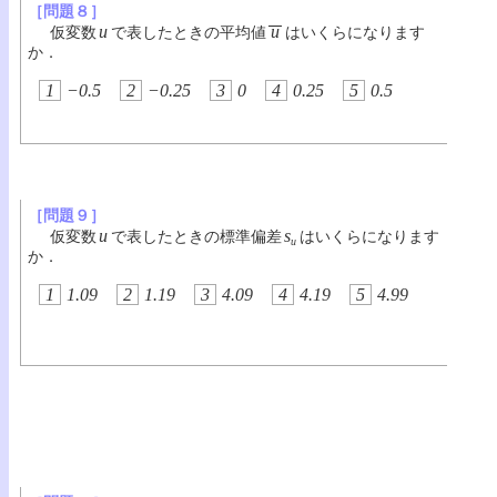
［問題８］
u
u
仮変数
で表したときの平均値
はいくらになります
か．
1
−0.5
2
−0.25
3
0
4
0.25
5
0.5
［問題９］
u
s
仮変数
で表したときの標準偏差
はいくらになります
u
か．
1
1.09
2
1.19
3
4.09
4
4.19
5
4.99