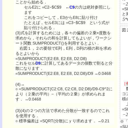
ことから始める．
−2
セルE2に =C2−$C$9 ←
C9
の方は絶対参照にし
=S
ます
と
これをコピーして，E3からE8に貼り付け
5*
たとえば，セルE3には =C3−$C$9 という式が
貼り付けられる．
図
(3)式を計算するためには，各々の偏差の２乗×度数を
求めから，それらの和を計算してもよいが，ワークシ
ート関数 SUMPRODUCT()を利用するとよい．
右図１，２の要領でE列，E列，D列の積の和を求め
るとよいから
=SUMPRODUCT(E2:E8, E2:E8, D2:D8)
これをセル
D9
に計算してあるデータの個数で割ると分
散になります．
=SUMPRODUCT(E2:E8, E2:E8, D2:D8)/D9 →0.0468
［
(4)→
数
○ =SUMPRODUCT(C2:C8, C2:C8, D2:D8)/D9-C9^2に
コ
より（２乗の平均）−（平均の２乗）が求められま
積
す． →0.0468
上
=S
(3)(4)の２つの方法で求めた分散が一致するのでこれ
−2
を使用する．
○ 標準偏差は =SQRT(分散)にｙり求めます． →0.21
※「
=S