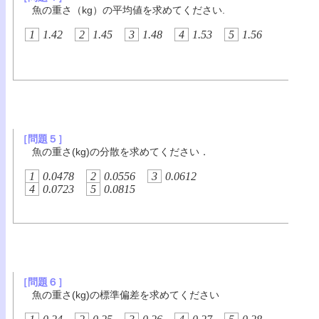
魚の重さ（kg）の平均値を求めてください.
1
1.42
2
1.45
3
1.48
4
1.53
5
1.56
［問題５］
魚の重さ(kg)の分散を求めてください．
1
0.0478
2
0.0556
3
0.0612
4
0.0723
5
0.0815
［問題６］
魚の重さ(kg)の標準偏差を求めてください